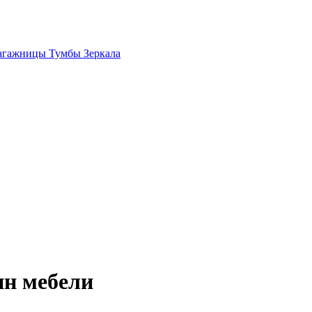
агажницы
Тумбы
Зеркала
ин мебели