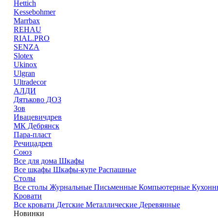
Hettich
Kessebohmer
Marrbax
REHAU
RIAL.PRO
SENZA
Slotex
Ukinox
Ulgran
Ultradecor
АЛДИ
Дятьково ДОЗ
Зов
Ивацевичдрев
МК Дебрянск
Пара-пласт
Речицадрев
Союз
Все для дома
Шкафы
Все шкафы
Шкафы-купе
Распашные
Столы
Все столы
Журнальные
Письменные
Компьютерные
Кухонн
Кровати
Все кровати
Детские
Металлические
Деревянные
Новинки