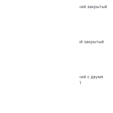
Шкаф Практик 3-х уровневый широкий закрытый
Шкаф Практик 3-х уровневый узкий закрытый
Шкаф Практик 5-ти уровневый узкий с двумя
дверьми стекло и ЛДСП