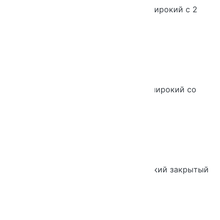
Шкаф Практик 5-ти уровневый широкий с 2
дверьми
Шкаф Практик 5-ти уровневый широкий со
стеклянными дверьми
Шкаф Практик 3-х уровневый широкий закрытый
со стеклом