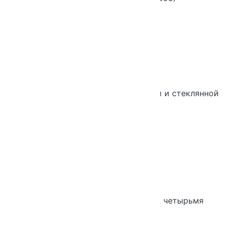
Новинка
Хит продаж
Шкаф 6-ти уровневый узкий с глухой и стеклянной
дверью
Новинка
Хит продаж
Шкаф 6-ти уровневый широкий с четырьмя
глухими дверьми