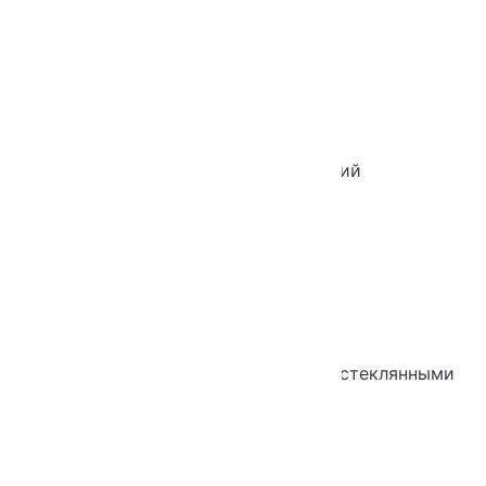
Новинка
Хит продаж
Шкаф для одежды средний
Новинка
Хит продаж
Шкаф 5-ти уровневый широкий со стеклянными
дверьми