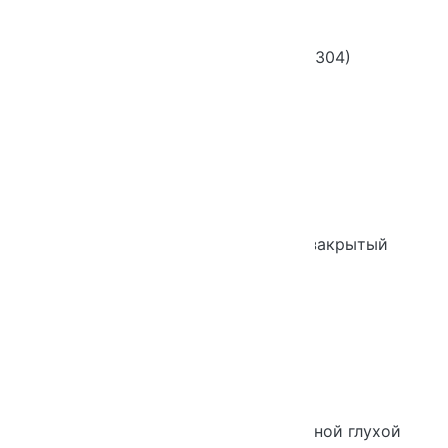
Шкаф закрытый ЛП 4 яр (Д304)
Новинка
Хит продаж
Шкаф 3-х уровневый широкий закрытый
Новинка
Хит продаж
Шкаф 6-ти уровневый узкий с одной глухой