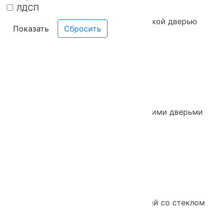
ЛДСП
Шкаф 5-ти уровневый узкий с глухой дверью
Показать
Новинка
Хит продаж
Шкаф 6-ти уровневый с двумя глухими дверьми
Новинка
Хит продаж
Шкаф 3-х уровневый узкий закрытый со стеклом