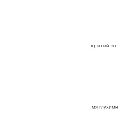
Новинка
Хит продаж
Шкаф 3-х уровневый широкий закрытый со
стеклом
Новинка
Хит продаж
Шкаф 5-ти уровневый узкий с двумя глухими
дверьми