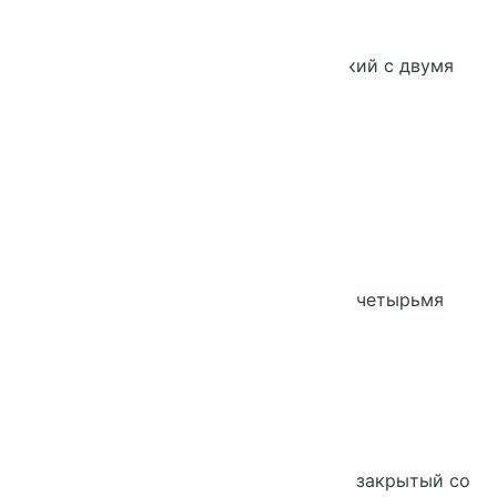
Шкаф Практик 5-ти уровневый узкий с двумя
глухими дверьми
Новинка
Хит продаж
Шкаф 5-ти уровневый широкий с четырьмя
глухими дверьми
Шкаф Практик 3-х уровневый узкий закрытый со