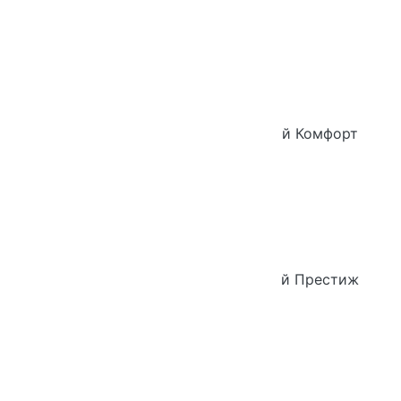
Новинка
Шкаф-гардероб комбинированный Комфорт
Новинка
Шкаф-гардероб комбинированный Престиж