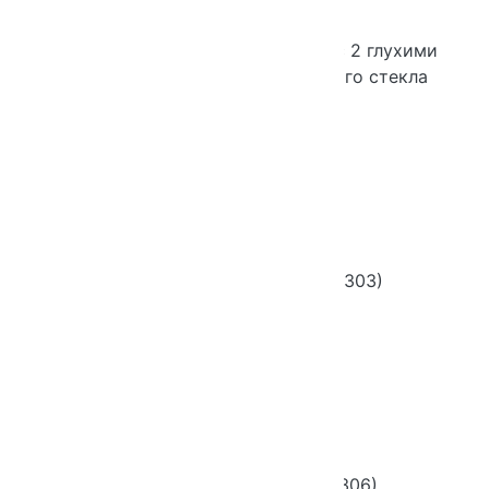
Шкаф 6-ти уровневый широкий с 2 глухими
дверьми и 2 дверьми из матового стекла
Новинка
Хит продаж
Шкаф закрытый ЛП 2 яр (Д303)
Новинка
Хит продаж
Шкаф закрытый П 4 яр (Д306)