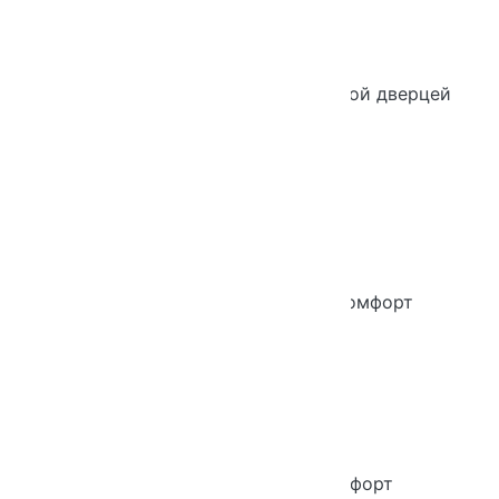
Новинка
Шкаф узкий с полками и распашной дверцей
Комфорт
Новинка
Шкаф-гардероб распашной Комфорт
Новинка
Шкаф узкий с полками Комфорт