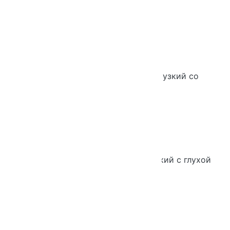
стеклом
Шкаф Практик 5-ти уровневый узкий со
стеклянной дверью
Шкаф Практик 5-ти уровневый узкий с глухой
дверью