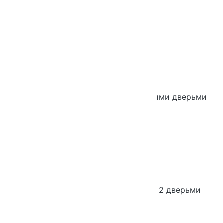
дверью
Новинка
Хит продаж
Шкаф 6ти уровневый с двумя глухими дверьми
Новинка
Хит продаж
Шкаф 5-ти уровневый широкий с 2 дверьми