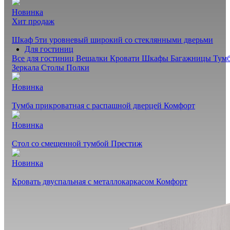
Новинка
Хит продаж
Шкаф 5ти уровневый широкий со стеклянными дверьми
Для гостиниц
Все для гостиниц
Вешалки
Кровати
Шкафы
Багажницы
Тум
Зеркала
Столы
Полки
Новинка
Тумба прикроватная с распашной дверцей Комфорт
Новинка
Стол со смещенной тумбой Престиж
Новинка
Кровать двуспальная с металлокаркасом Комфорт