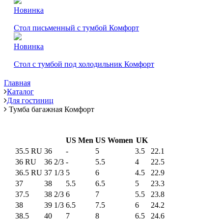
Новинка
Стол письменный с тумбой Комфорт
Новинка
Стол с тумбой под холодильник Комфорт
Главная
Каталог
Для гостиниц
Тумба багажная Комфорт
US Men
US Women
UK
35.5 RU
36
-
5
3.5
22.1
36 RU
36 2/3
-
5.5
4
22.5
36.5 RU
37 1/3
5
6
4.5
22.9
37
38
5.5
6.5
5
23.3
37.5
38 2/3
6
7
5.5
23.8
38
39 1/3
6.5
7.5
6
24.2
38.5
40
7
8
6.5
24.6