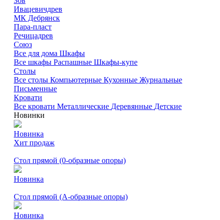
Зов
Ивацевичдрев
МК Дебрянск
Пара-пласт
Речицадрев
Союз
Все для дома
Шкафы
Все шкафы
Распашные
Шкафы-купе
Столы
Все столы
Компьютерные
Кухонные
Журнальные
Письменные
Кровати
Все кровати
Металлические
Деревянные
Детские
Новинки
Новинка
Хит продаж
Стол прямой (0-образные опоры)
Новинка
Стол прямой (А-образные опоры)
Новинка