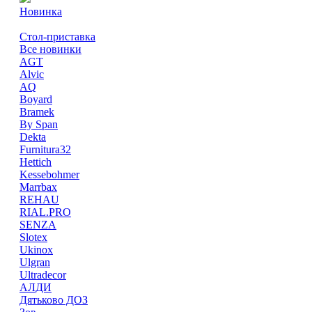
Новинка
Стол-приставка
Все новинки
AGT
Alvic
AQ
Boyard
Bramek
By Span
Dekta
Furnitura32
Hettich
Kessebohmer
Marrbax
REHAU
RIAL.PRO
SENZA
Slotex
Ukinox
Ulgran
Ultradecor
АЛДИ
Дятьково ДОЗ