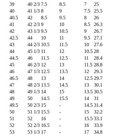
39
40 2/3
7.5
8.5
7
25
40
41 1/3
8
9
7.5
25.5
40.5
42
8.5
9.5
8
26
41
42 2/3
9
10
8.5
26.3
42
43 1/3
9.5
10.5
9
26.7
42.5
44
10
11
9.5
27.1
43
44 2/3
10.5
11.5
10
27.6
44
45 1/3
11
12
10.5
28
44.5
46
11.5
12.5
11
28.4
45
46 2/3
12
13
11.5
28.8
46
47 1/3
12.5
13.5
12
29.3
46.5
48
13
14
12.5
29.7
47
48 2/3
13.5
14.5
13
30.1
48
49 1/3
14
15
13.5
30.5
49
50
14.5
15.5
14
31
49.5
50 2/3
15
-
14.5
31.4
50
51 1/3
15.5
-
15
32.2
51
52
16
-
15.5
33.1
52
52 2/3
16.5
-
16
33.9
53
53 1/3
17
-
17
34.8